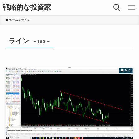
戦略的な投資家
ホーム
ライン
ライン
– tag –
MT4