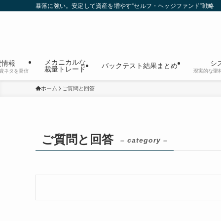
暴落に強い。安定して資産を増やす“セルフ・ヘッジファンド”戦略
メカニカルな
資情報
シ
バックテスト結果まとめ
裁量トレード
資ネタを発信
現実的な聖
ホーム
ご質問と回答
ご質問と回答
– category –