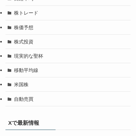
株トレード
株価予想
株式投資
現実的な聖杯
移動平均線
米国株
自動売買
Xで最新情報