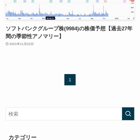
ソフトバンクグループ株(9984)の株価予想【過去27年
間の季節性アノマリー】
2021年11月22日
1
カテゴリー