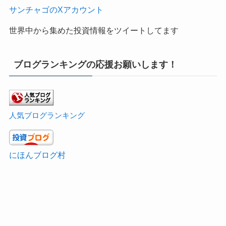
サンチャゴのXアカウント
世界中から集めた投資情報をツイートしてます
ブログランキングの応援お願いします！
人気ブログランキング
にほんブログ村