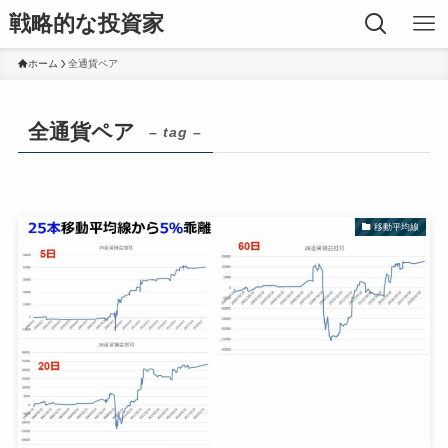
戦略的な投資家
ホーム
全通貨ペア
全通貨ペア
– tag –
移動平均線