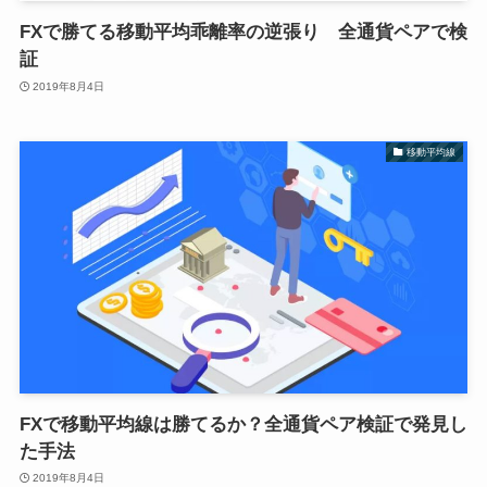
FXで勝てる移動平均乖離率の逆張り 全通貨ペアで検
証
2019年8月4日
移動平均線
FXで移動平均線は勝てるか？全通貨ペア検証で発見し
た手法
2019年8月4日