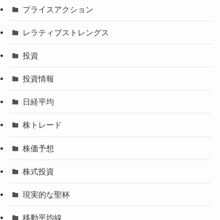
プライスアクション
レラティブストレングス
投資
投資情報
日経平均
株トレード
株価予想
株式投資
現実的な聖杯
移動平均線