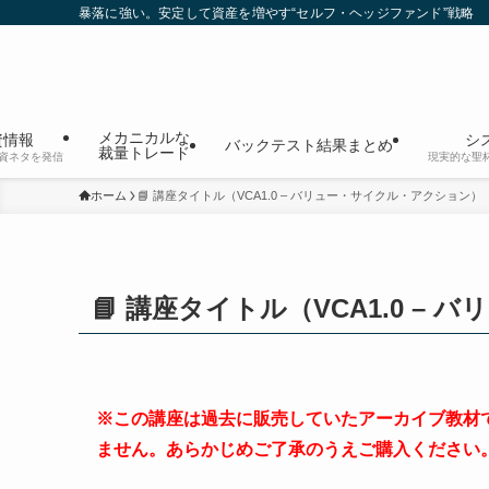
暴落に強い。安定して資産を増やす“セルフ・ヘッジファンド”戦略
メカニカルな
資情報
シ
バックテスト結果まとめ
裁量トレード
資ネタを発信
現実的な聖
ホーム
📘 講座タイトル（VCA1.0 – バリュー・サイクル・アクション）
📘 講座タイトル（VCA1.0 
※この講座は過去に販売していたアーカイブ教材
ません。あらかじめご了承のうえご購入ください