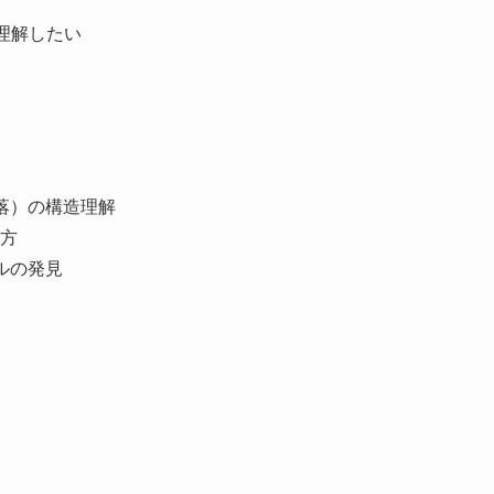
理解したい
落）の構造理解
方
ルの発見