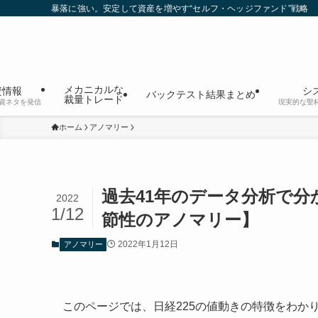
暴落に強い。安定して資産を増やす“セルフ・ヘッジファンド”戦略
メカニカルな
資情報
シ
バックテスト結果まとめ
裁量トレード
資ネタを発信
現実的な聖
ホーム
アノマリー
過去41年のデータ分析で分
2022
1/12
節性のアノマリー】
2022年1月12日
アノマリー
このページでは、日経225の値動きの特徴をわか