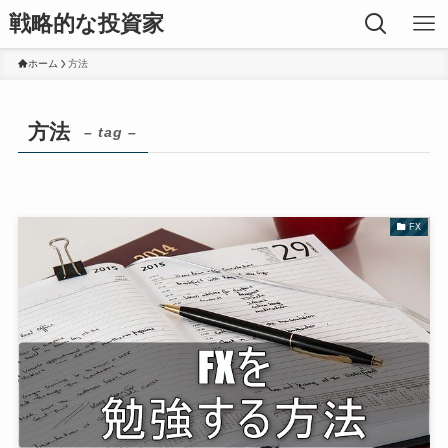
戦略的な投資家
ホーム
方法
方法
– tag –
FX