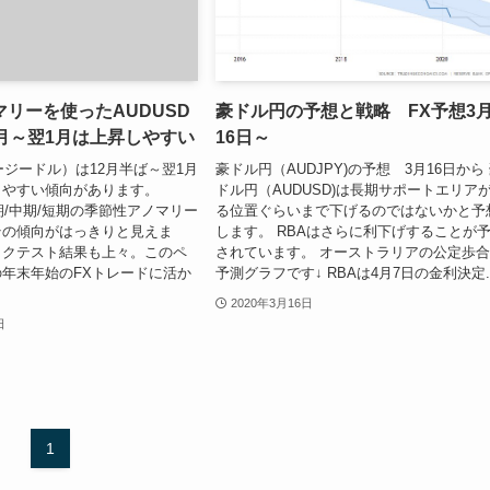
リーを使ったAUDUSD
豪ドル円の予想と戦略 FX予想3
月～翌1月は上昇しやすい
16日～
オージードル）は12月半ば～翌1月
豪ドル円（AUDJPY)の予想 3月16日から
しやすい傾向があります。
ドル円（AUDUSD)は長期サポートエリア
長期/中期/短期の季節性アノマリー
る位置ぐらいまで下げるのではないかと予
その傾向がはっきりと見えま
します。 RBAはさらに利下げすることが
ックテスト結果も上々。このペ
されています。 オーストラリアの公定歩
年末年始のFXトレードに活か
予測グラフです↓ RBAは4月7日の金利決定..
2020年3月16日
日
1