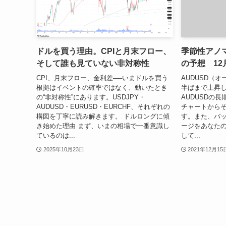
ドルを買う理由。CPIと月末フロー、
季節性アノマ
そして誰も見ていない非対称性
の予想 12
CPI、月末フロー、金利差──いまドルを買う
AUDUSD（
根拠はイベントの確率ではなく、動いたとき
半ばまで上昇
の“非対称性”にあります。USDJPY・
AUDUSDの
AUDUSD・EURUSD・EURCHF、それぞれの
チャートから
構図を丁寧に読み解きます。 ドルロングに傾
す。また、バ
き始めた理由 まず、いまの相場で一番意識し
ージをあなたの
ているのは...
して...
2025年10月23日
2021年12月15