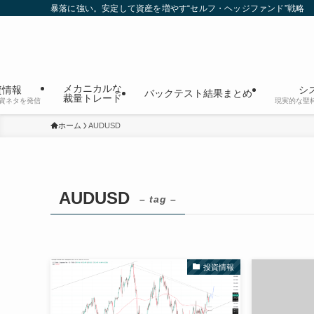
暴落に強い。安定して資産を増やす“セルフ・ヘッジファンド”戦略
メカニカルな
資情報
シ
バックテスト結果まとめ
裁量トレード
資ネタを発信
現実的な聖
ホーム
AUDUSD
AUDUSD
– tag –
投資情報