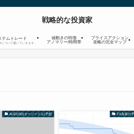
戦略的な投資家
値動きの特徴
プライスアクション
ステムトレード
アノマリー/時間帯
攻略の完全マップ
杯について書いていきます。
AUDUSD(オージードル)予想
FX為替の