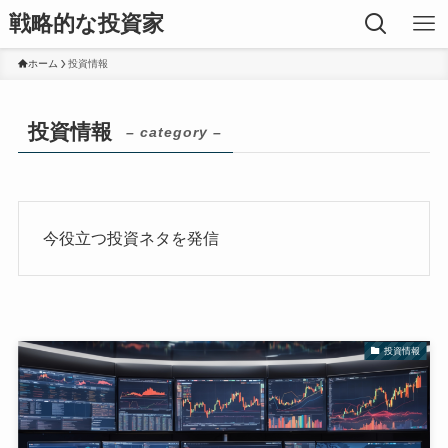
戦略的な投資家
ホーム
投資情報
投資情報
– category –
今役立つ投資ネタを発信
投資情報