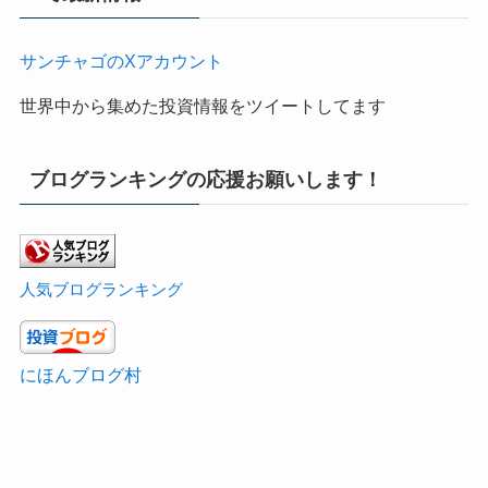
サンチャゴのXアカウント
世界中から集めた投資情報をツイートしてます
ブログランキングの応援お願いします！
人気ブログランキング
にほんブログ村