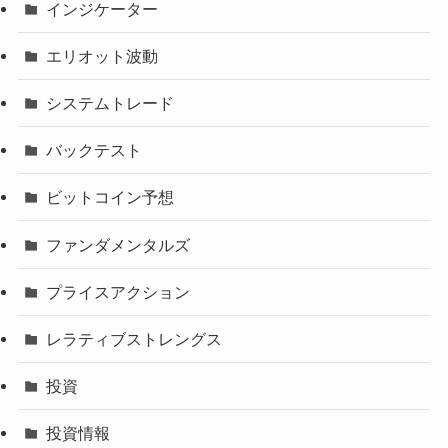
インジケーター
エリオット波動
システムトレード
バックテスト
ビットコイン予想
ファンダメンタルズ
プライスアクション
レラティブストレングス
投資
投資情報