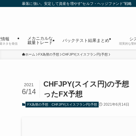
暴落に強い。安定して資産を増やす“セルフ・ヘッジファンド”戦略
メカニカルな
資情報
シ
バックテスト結果まとめ
裁量トレード
資ネタを発信
現実的な聖
ホーム
FX為替の予想
CHFJPY(スイスフラン円)予想
CHFJPY(スイス円)の予想
2021
6/14
ったFX予想
2021年6月14日
FX為替の予想
CHFJPY(スイスフラン円)予想