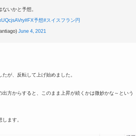
ではないかと予想。
o/xUQcjsAVry
#FX予想
#スイスフラン円
tiago)
June 4, 2021
したが、反転して上げ始めました。
の出方からすると、このまま上昇が続くかは微妙かな～という
想します。