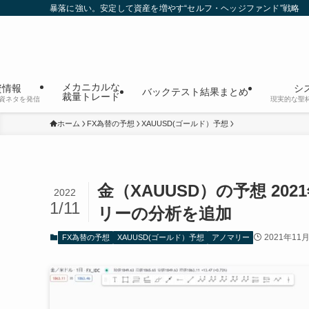
暴落に強い。安定して資産を増やす“セルフ・ヘッジファンド”戦略
メカニカルな
資情報
シ
バックテスト結果まとめ
裁量トレード
資ネタを発信
現実的な聖
ホーム
FX為替の予想
XAUUSD(ゴールド）予想
金（XAUUSD）の予想 2
2022
1/11
リーの分析を追加
2021年11
FX為替の予想
XAUUSD(ゴールド）予想
アノマリー