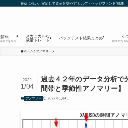
暴落に強い。安定して資産を増やす“セルフ・ヘッジファンド”戦略
メカニカルな
資情報
シ
バックテスト結果まとめ
裁量トレード
資ネタを発信
現実的な聖
ホーム
アノマリー
過去４２年のデータ分析で分
2022
1/04
間帯と季節性アノマリー】
2022年1月4日
アノマリー