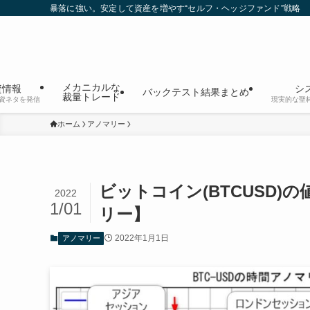
暴落に強い。安定して資産を増やす“セルフ・ヘッジファンド”戦略
メカニカルな
資情報
シ
バックテスト結果まとめ
裁量トレード
資ネタを発信
現実的な聖
ホーム
アノマリー
ビットコイン(BTCUSD
2022
1/01
リー】
2022年1月1日
アノマリー