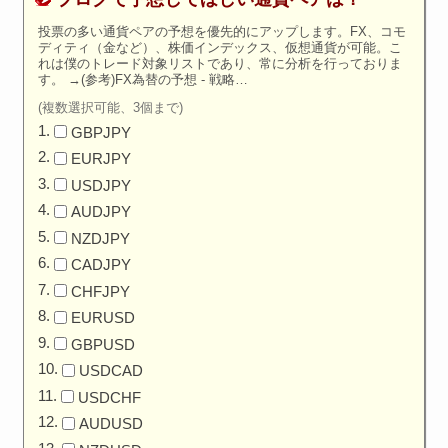
投票の多い通貨ペアの予想を優先的にアップします。FX、コモ
ディティ（金など）、株価インデックス、仮想通貨が可能。こ
れは僕のトレード対象リストであり、常に分析を行っておりま
す。
→
(参考)FX為替の予想 - 戦略…
(複数選択可能、3個まで)
GBPJPY
EURJPY
USDJPY
AUDJPY
NZDJPY
CADJPY
CHFJPY
EURUSD
GBPUSD
USDCAD
USDCHF
AUDUSD