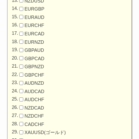
NZDUSD
EURGBP
EURAUD
EURCHF
EURCAD
EURNZD
GBPAUD
GBPCAD
GBPNZD
GBPCHF
AUDNZD
AUDCAD
AUDCHF
NZDCAD
NZDCHF
CADCHF
XAUUSD(ゴールド)