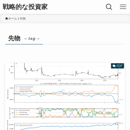
戦略的な投資家
ホーム
先物
先物
– tag –
COT