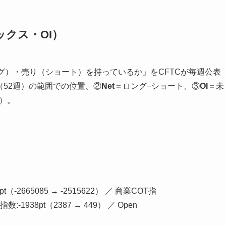
ックス・OI）
グ）・売り（ショート）を持っているか」をCFTCが毎週公表
年（52週）の範囲での位置、②
Net
＝ロング−ショート、③
OI
＝未
）。
t（-2665085 → -2515622） ／ 商業COT指
T指数:-1938pt（2387 → 449） ／ Open