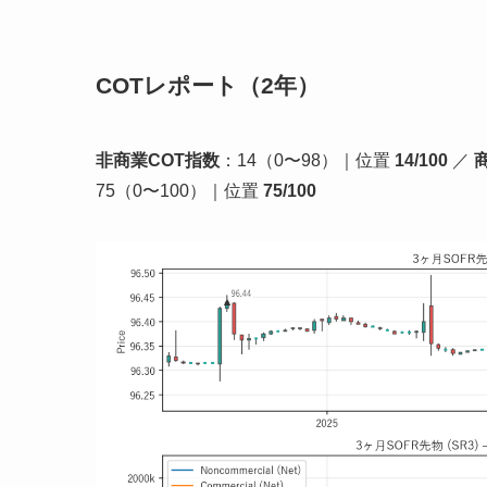
COTレポート（2年）
非商業COT指数
：14（0〜98）｜位置
14/100
／
75（0〜100）｜位置
75/100