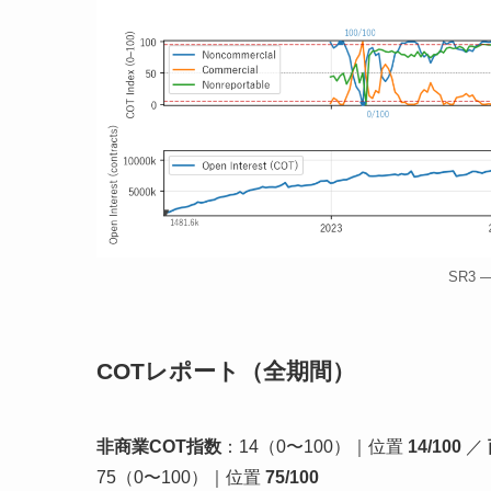
SR3
COTレポート（全期間）
非商業COT指数
：14（0〜100）｜位置
14/100
／
75（0〜100）｜位置
75/100