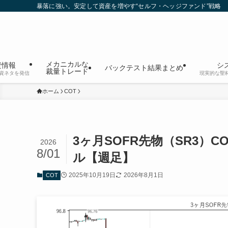
暴落に強い。安定して資産を増やす“セルフ・ヘッジファンド”戦略
メカニカルな
資情報
シ
バックテスト結果まとめ
裁量トレード
資ネタを発信
現実的な聖
ホーム
COT
3ヶ月SOFR先物（SR3
2026
8/01
ル【週足】
2025年10月19日
2026年8月1日
COT