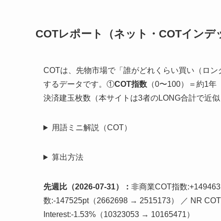
COTレポート（ネット・COTインデ
COTは、先物市場で「誰がどれくらい買い（ロン
するデータです。①
COT指数
（0〜100）＝約1
決済建玉枚数（本サイトは3者のLONG合計で近似
用語ミニ解説（COT）
算出方法
先週比（2026-07-31）：
非商業COT指数:+149463p
数:-147525pt（2662698 → 2515173） ／ NR CO
Interest:-1.53%（10323053 → 10165471）