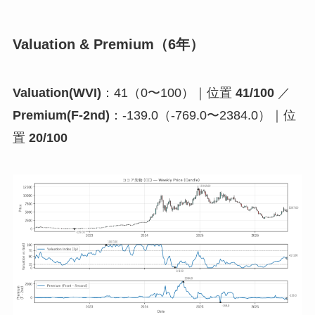
Valuation & Premium（6年）
Valuation(WVI)
：41（0〜100）｜位置
41/100
／
Premium(F-2nd)
：-139.0（-769.0〜2384.0）｜位
置
20/100