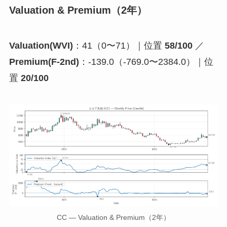
Valuation & Premium（2年）
Valuation(WVI)
：41（0〜71）｜位置
58/100
／
Premium(F-2nd)
：-139.0（-769.0〜2384.0）｜位
置
20/100
CC — Valuation & Premium（2年）