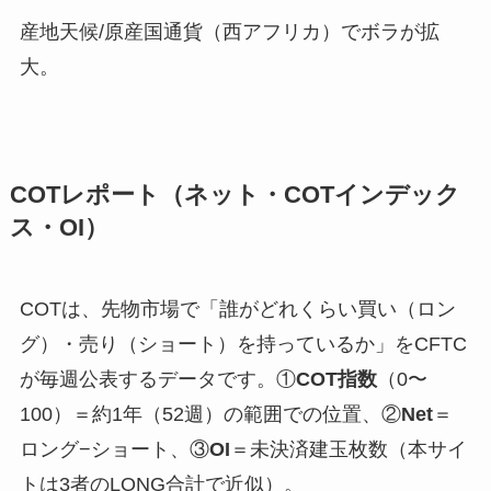
産地天候/原産国通貨（西アフリカ）でボラが拡
大。
COTレポート（ネット・COTインデック
ス・OI）
COTは、先物市場で「誰がどれくらい買い（ロン
グ）・売り（ショート）を持っているか」をCFTC
が毎週公表するデータです。①
COT指数
（0〜
100）＝約1年（52週）の範囲での位置、②
Net
＝
ロング−ショート、③
OI
＝未決済建玉枚数（本サイ
トは3者のLONG合計で近似）。