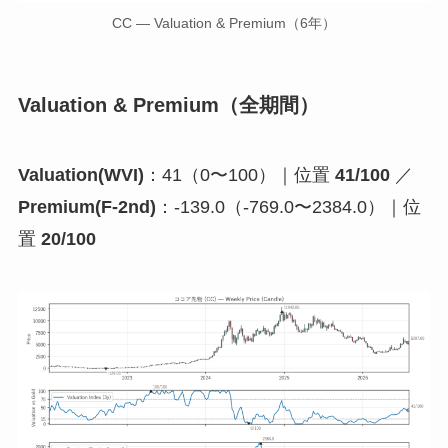
CC — Valuation & Premium（6年）
Valuation & Premium（全期間）
Valuation(WVI)
：41（0〜100）｜位置
41/100
／
Premium(F-2nd)
：-139.0（-769.0〜2384.0）｜位
置
20/100