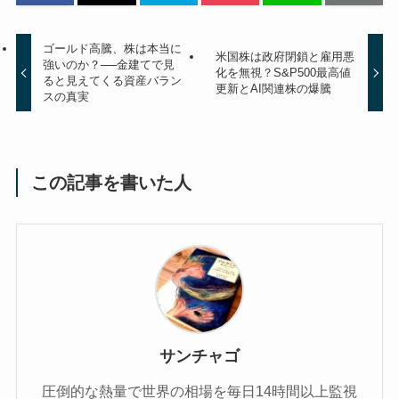
ゴールド高騰、株は本当に
米国株は政府閉鎖と雇用悪
強いのか？──金建てで見
化を無視？S&P500最高値
ると見えてくる資産バラン
更新とAI関連株の爆騰
スの真実
この記事を書いた人
サンチャゴ
圧倒的な熱量で世界の相場を毎日14時間以上監視