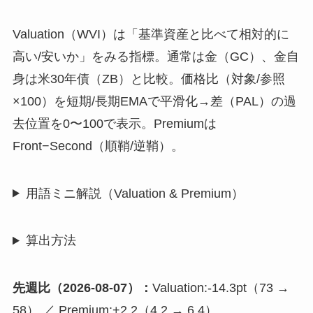
Valuation（WVI）は「基準資産と比べて相対的に
高い/安いか」をみる指標。通常は金（GC）、金自
身は米30年債（ZB）と比較。価格比（対象/参照
×100）を短期/長期EMAで平滑化→差（PAL）の過
去位置を0〜100で表示。Premiumは
Front−Second（順鞘/逆鞘）。
用語ミニ解説（Valuation & Premium）
算出方法
先週比（2026-08-07）：
Valuation:-14.3pt（73 →
58） ／ Premium:+2.2（4.2 → 6.4）