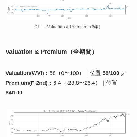
GF — Valuation & Premium（6年）
Valuation & Premium（全期間）
Valuation(WVI)
：58（0〜100）｜位置
58/100
／
Premium(F-2nd)
：6.4（-28.8〜26.4）｜位置
64/100