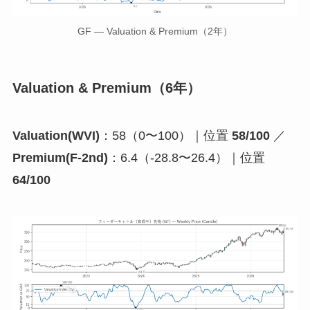
GF — Valuation & Premium（2年）
Valuation & Premium（6年）
Valuation(WVI)
：58（0〜100）｜位置
58/100
／
Premium(F-2nd)
：6.4（-28.8〜26.4）｜位置
64/100