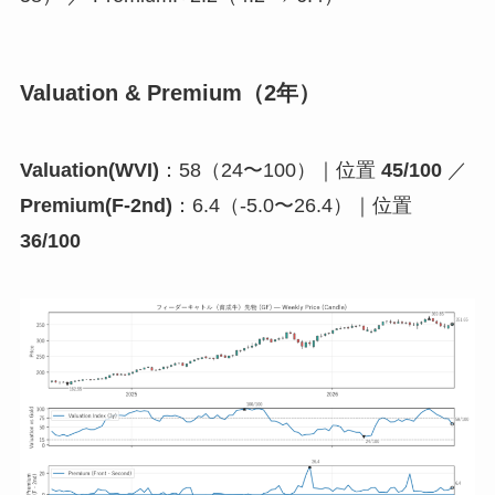
Valuation & Premium（2年）
Valuation(WVI)
：58（24〜100）｜位置
45/100
／
Premium(F-2nd)
：6.4（-5.0〜26.4）｜位置
36/100