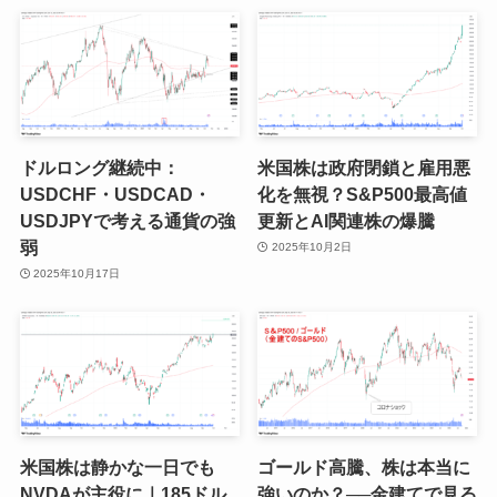
ドルロング継続中：
米国株は政府閉鎖と雇用悪
USDCHF・USDCAD・
化を無視？S&P500最高値
USDJPYで考える通貨の強
更新とAI関連株の爆騰
弱
2025年10月2日
2025年10月17日
米国株は静かな一日でも
ゴールド高騰、株は本当に
NVDAが主役に｜185ドル
強いのか？──金建てで見る