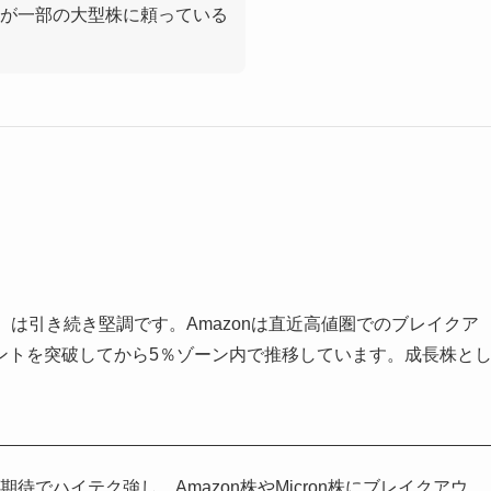
が一部の大型株に頼っている
（MU）は引き続き堅調です。Amazonは直近高値圏でのブレイクア
イントを突破してから5％ゾーン内で推移しています。成長株と
待でハイテク強し Amazon株やMicron株にブレイクアウ