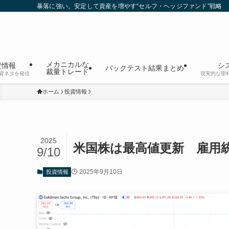
暴落に強い。安定して資産を増やす“セルフ・ヘッジファンド”戦略
メカニカルな
資情報
シ
バックテスト結果まとめ
裁量トレード
資ネタを発信
現実的な聖
ホーム
投資情報
2025
米国株は最高値更新 雇用
9/10
2025年9月10日
投資情報