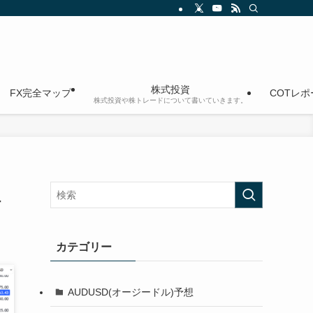
株式投資
FX完全マップ
COTレ
株式投資や株トレードについて書いていきます。
場
カテゴリー
AUDUSD(オージードル)予想