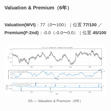
Valuation & Premium（6年）
Valuation(WVI)
：77（0〜100）｜位置
77/100
／
Premium(F-2nd)
：-0.0（-0.0〜0.0）｜位置
45/100
6S — Valuation & Premium（6年）