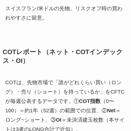
スイスフラン/米ドルの先物。リスクオフ時の買わ
れやすさに留意。
COTレポート（ネット・COTインデック
ス・OI）
COTは、先物市場で「誰がどれくらい買い（ロン
グ）・売り（ショート）を持っているか」をCFTC
が毎週公表するデータです。①
COT指数
（0〜
100）＝約1年（52週）の範囲での位置、②
Net
＝
ロング−ショート、③
OI
＝未決済建玉枚数（本サイ
トは3者のLONG合計で近似）。