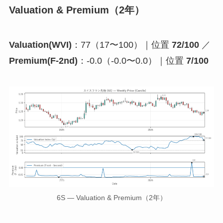
Valuation & Premium（2年）
Valuation(WVI)
：77（17〜100）｜位置
72/100
／
Premium(F-2nd)
：-0.0（-0.0〜0.0）｜位置
7/100
6S — Valuation & Premium（2年）