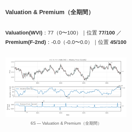
Valuation & Premium（全期間）
Valuation(WVI)
：77（0〜100）｜位置
77/100
／
Premium(F-2nd)
：-0.0（-0.0〜0.0）｜位置
45/100
6S — Valuation & Premium（全期間）