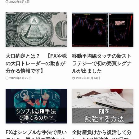
2020年8月4日
大口約定とは？ 【FXや株
移動平均線タッチの新スト
の大口トレーダーの動きが
ラテジーで初の売買シグナ
分かる情報です】
ルが出ました
2020年1月22日
2019年10月14日
FXはシンプルな手法で良い
全財産負けから復活して分