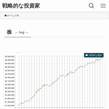
戦略的な投資家
ホーム
株
株
– tag –
現実的な聖杯